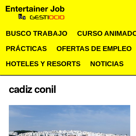
Cambiar
Herramientas
Navegación
a
Personales
contenido.
|
BUSCO TRABAJO
CURSO ANIMADO
Saltar
PRÁCTICAS
OFERTAS DE EMPLEO
a
navegación
HOTELES Y RESORTS
NOTICIAS
cadiz conil