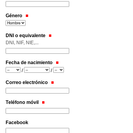
Género
DNI o equivalente
DNI, NIF, NIE,...
Fecha de nacimiento
Año
Mes
Día
/
/
Correo electrónico
Teléfono móvil
Facebook