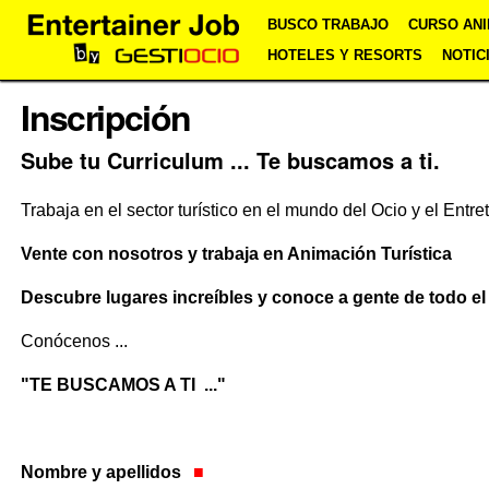
Cambiar
Herramientas
Navegación
BUSCO TRABAJO
CURSO ANI
a
Personales
contenido.
HOTELES Y RESORTS
NOTIC
|
Saltar
Inscripción
a
navegación
Sube tu Curriculum ... Te buscamos a ti.
Trabaja en el sector turístico en el mundo del Ocio y el Entr
Vente con nosotros y trabaja en Animación Turística
Descubre lugares increíbles y conoce a gente de todo e
Conócenos ...
"TE BUSCAMOS A TI ..."
Nombre y apellidos