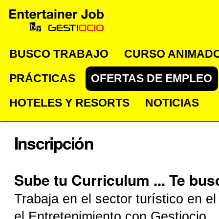
Cambiar
Herramientas
Navegación
a
Personales
contenido.
|
BUSCO TRABAJO
CURSO ANIMADO
Saltar
PRÁCTICAS
OFERTAS DE EMPLEO
a
navegación
HOTELES Y RESORTS
NOTICIAS
Inscripción
Sube tu Curriculum ... Te bus
Trabaja en el sector turístico en e
el Entretenimiento con Gestiocio.