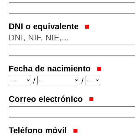
DNI o equivalente
DNI, NIF, NIE,...
Fecha de nacimiento
Año
Mes
Día
/
/
Correo electrónico
Teléfono móvil